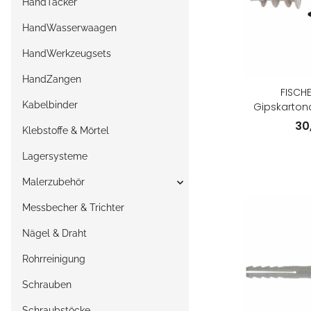
HandTacker
HandWasserwaagen
HandWerkzeugsets
HandZangen
FISCH
Kabelbinder
Gipskartond
mit Spanplat
30
Klebstoffe & Mörtel
Lagersysteme
Malerzubehör
Messbecher & Trichter
Nägel & Draht
Rohrreinigung
Schrauben
Schraubstöcke