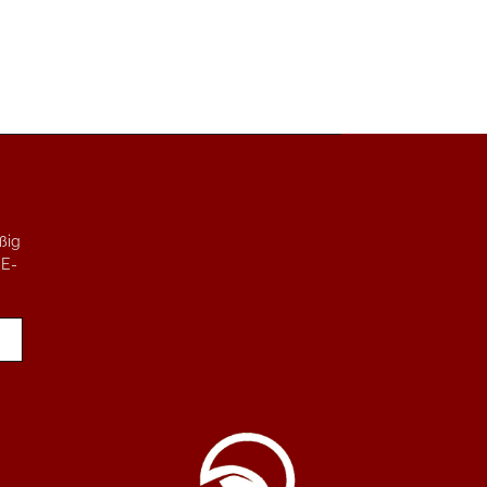
ßig
 E-