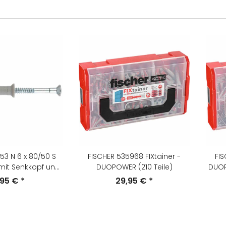
53 N 6 x 80/50 S
FISCHER 535968 FIXtainer -
FIS
mit Senkkopf und
DUOPOWER (210 Teile)
DUOP
schraube,
,95 €
*
29,95 €
*