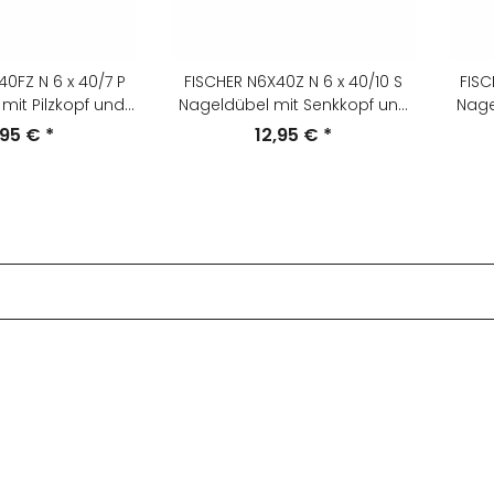
0FZ N 6 x 40/7 P
FISCHER N6X40Z N 6 x 40/10 S
FISC
mit Pilzkopf und
Nageldübel mit Senkkopf und
Nage
schraube,
Nagelschraube,
,95 €
*
12,95 €
*