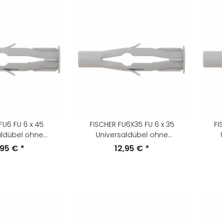
FU6 FU 6 x 45
FISCHER FU6X35 FU 6 x 35
FI
aldübel ohne
Universaldübel ohne
hraube,
Schraube,
,95 €
*
12,95 €
*