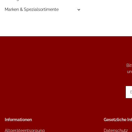
Marken & Spezialsortimente
Bi
un
New
Informationen
Gesetzliche I
Altgeräteentsorgung
Datenschutz