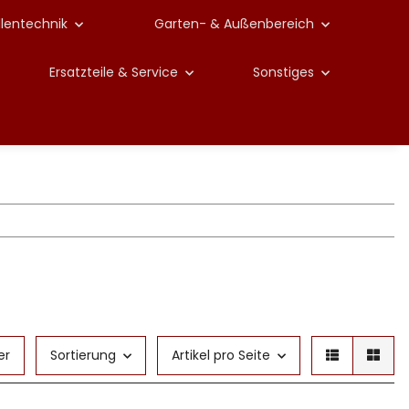
llentechnik
Garten- & Außenbereich
Ersatzteile & Service
Sonstiges
er
Sortierung
Artikel pro Seite