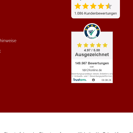
zhinweise
t
© 2026 HBH Baumaschinen. Alle Rechte vorbehalten.