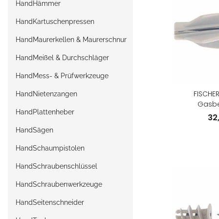
HandHämmer
HandKartuschenpressen
HandMaurerkellen & Maurerschnur
HandMeißel & Durchschläger
HandMess- & Prüfwerkzeuge
FISCHER
HandNietenzangen
Gasbe
HandPlattenheber
32
HandSägen
HandSchaumpistolen
HandSchraubenschlüssel
HandSchraubenwerkzeuge
HandSeitenschneider