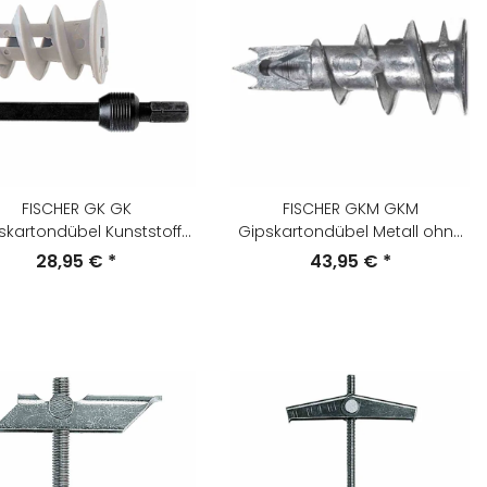
FISCHER GK GK
FISCHER GKM GKM
skartondübel Kunststoff
Gipskartondübel Metall ohne
ohne Schraube,
Schraube,
28,95 €
*
43,95 €
*