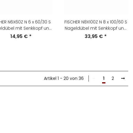
HER N6X60Z N 6 x 60/30 S
FISCHER N8X100Z N 8 x 100/60 S
ldübel mit Senkkopf und
Nageldübel mit Senkkopf und
Nagelschraube,
Nagelschraube,
14,95 €
*
33,95 €
*
Artikel 1 - 20 von 36
1
2