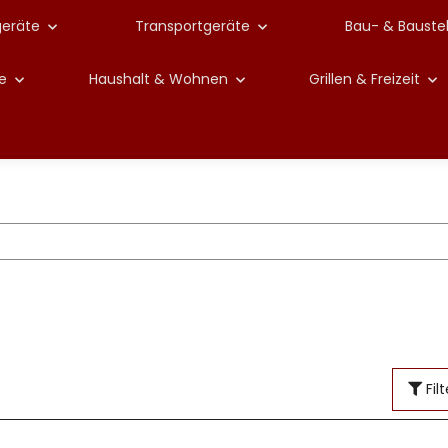
geräte
Transportgeräte
Bau- & Bauste
e
Haushalt & Wohnen
Grillen & Freizeit
Filt