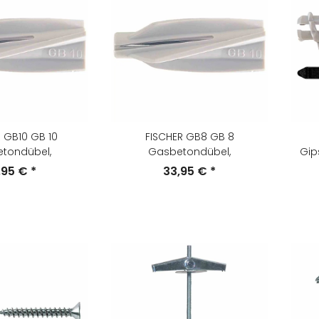
 GB10 GB 10
FISCHER GB8 GB 8
tondübel,
Gasbetondübel,
Gip
,95 €
*
33,95 €
*