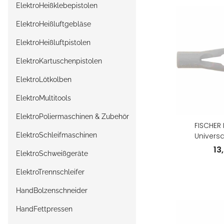
ElektroHeißklebepistolen
ElektroHeißluftgebläse
ElektroHeißluftpistolen
ElektroKartuschenpistolen
ElektroLötkolben
ElektroMultitools
ElektroPoliermaschinen & Zubehör
FISCHER 
ElektroSchleifmaschinen
Univers
Sc
13
ElektroSchweißgeräte
ElektroTrennschleifer
HandBolzenschneider
HandFettpressen