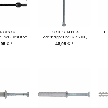
ER GKS GKS
FISCHER KD4 KD 4
FI
übel Kunststoff
Federklappdübel M 4 x 100,
tenschraube 4,5 x
,95 €
*
48,95 €
*
35,