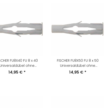
SCHER FU8X40 FU 8 x 40
FISCHER FU8X50 FU 8 x 50
Universaldübel ohne
Universaldübel ohne
Schraube,
Schraube,
14,95 €
*
14,95 €
*