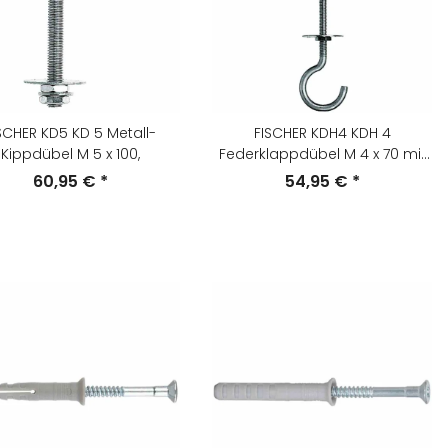
SCHER KD5 KD 5 Metall-
FISCHER KDH4 KDH 4
Kippdübel M 5 x 100,
Federklappdübel M 4 x 70 mit
Haken,
60,95 €
*
54,95 €
*