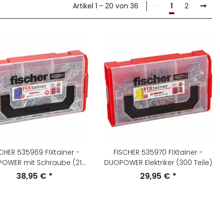
Artikel 1 - 20 von 36
1
2
CHER 535969 FIXtainer -
FISCHER 535970 FIXtainer -
OWER mit Schraube (210
DUOPOWER Elektriker (300 Teile)
Teile)
38,95 €
*
29,95 €
*